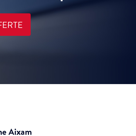
FERTE
ine Aixam