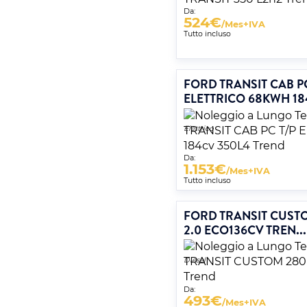
Da:
524
€
/Mes+IVA
Tutto incluso
FORD TRANSIT CAB PC
ELETTRICO 68KWH 184
Elettrico
Da:
1.153
€
/Mes+IVA
Tutto incluso
FORD TRANSIT CUST
2.0 ECO136CV TREN...
Diesel
Da:
493
€
/Mes+IVA