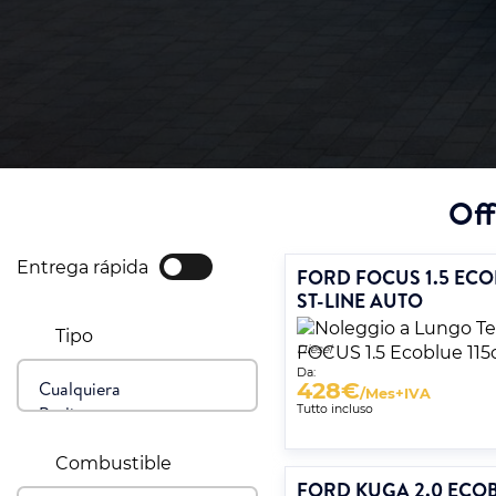
Off
Entrega rápida
FORD FOCUS 1.5 ECO
ST-LINE AUTO
Tipo
Diesel
Da:
428
€
/Mes+IVA
Tutto incluso
Combustible
FORD KUGA 2.0 ECO