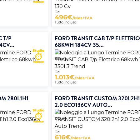
Da:
496
€
/Mes+IVA
Tutto incluso
 T/P
FORD TRANSIT CAB T/P ELETTRI
CV...
68KWH 184CV 35...
Elettrico
Da:
1.013
€
/Mes+IVA
Tutto incluso
OM 280L1H1
FORD TRANSIT CUSTOM 320L2H
2.0 ECO136CV AUTO...
Diesel
Da:
616
€
/Mes+IVA