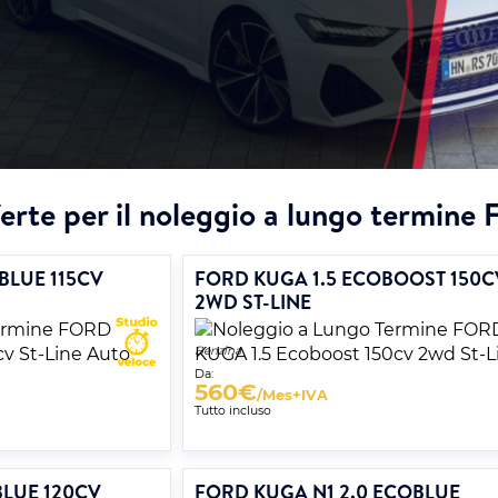
erte per il noleggio a lungo termine 
BLUE 115CV
FORD KUGA 1.5 ECOBOOST 150C
2WD ST-LINE
Benzina
Da:
560
€
/Mes+IVA
Tutto incluso
BLUE 120CV
FORD KUGA N1 2.0 ECOBLUE