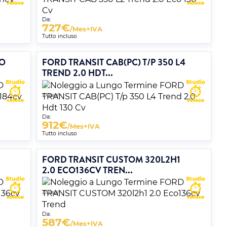
Da:
727
€
/Mes+IVA
Tutto incluso
CO
FORD TRANSIT CAB(PC) T/P 350 L4
TREND 2.0 HDT...
Diesel
Da:
912
€
/Mes+IVA
Tutto incluso
1
FORD TRANSIT CUSTOM 320L2H1
2.0 ECO136CV TREN...
Diesel
Da:
587
€
/Mes+IVA