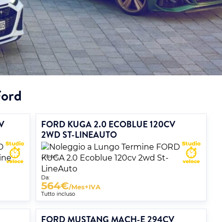
Ford
V
FORD KUGA 2.0 ECOBLUE 120CV
2WD ST-LINEAUTO
Diesel
Da:
564
€
/Mes+IVA
Tutto incluso
FORD MUSTANG MACH-E 294CV