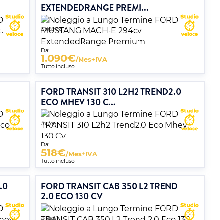
EXTENDEDRANGE PREMI...
Elettrico
Da:
1.090
€
/Mes+IVA
Tutto incluso
FORD TRANSIT 310 L2H2 TREND2.0
ECO MHEV 130 C...
Ibrido
Da:
518
€
/Mes+IVA
Tutto incluso
.0
FORD TRANSIT CAB 350 L2 TREND
2.0 ECO 130 CV
Diesel