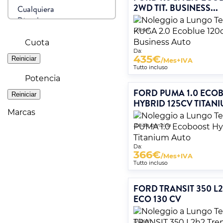
2WD TIT. BUSINESS...
Diesel
Cuota
Da:
435
€
/Mes+IVA
Tutto incluso
Potencia
FORD PUMA 1.0 ECO
HYBRID 125CV TITANIU
Marcas
Ibrido benzina
Da:
366
€
/Mes+IVA
Tutto incluso
FORD TRANSIT 350 L
ECO 130 CV
Diesel