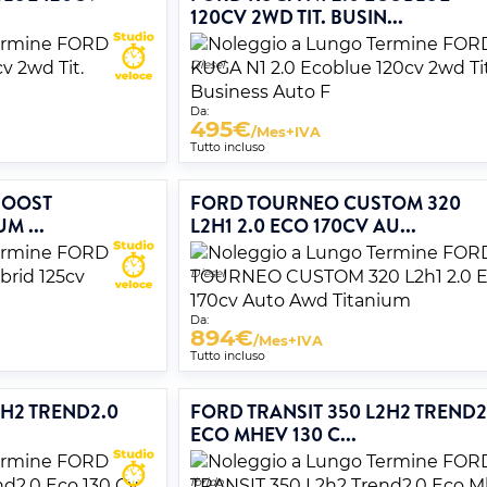
120CV 2WD TIT. BUSIN...
Diesel
Da:
495
€
/Mes+IVA
Tutto incluso
BOOST
FORD TOURNEO CUSTOM 320
M ...
L2H1 2.0 ECO 170CV AU...
Diesel
Da:
894
€
/Mes+IVA
Tutto incluso
2H2 TREND2.0
FORD TRANSIT 350 L2H2 TREND2
ECO MHEV 130 C...
Ibrido