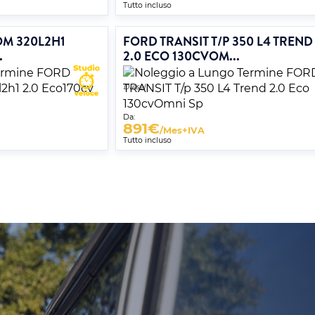
Tutto incluso
OM 320L2H1
FORD TRANSIT T/P 350 L4 TREND
.
2.0 ECO 130CVOM...
Diesel
Da:
891
€
/Mes+IVA
Tutto incluso