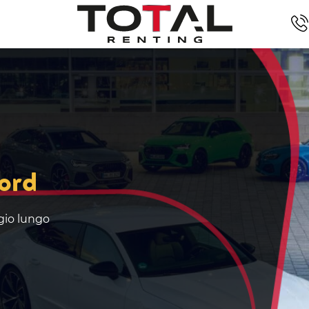
ord
ggio lungo