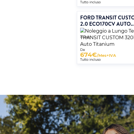
Tutto incluso
FORD TRANSIT CUST
2.0 ECO170CV AUTO..
Diesel
Da:
674
€
/Mes+IVA
Tutto incluso