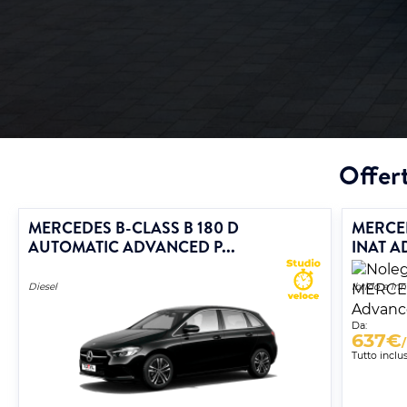
Offert
MERCEDES B-CLASS B 180 D
MERCED
AUTOMATIC ADVANCED P...
INAT A
Diesel
Ibrido a in
Da:
637
€
Tutto inclu