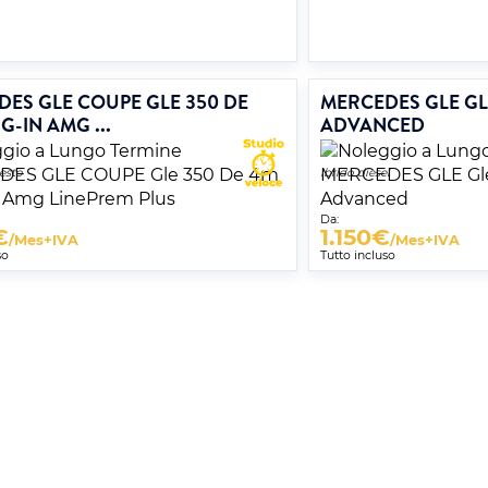
ES GLE COUPE GLE 350 DE
MERCEDES GLE GL
G-IN AMG ...
ADVANCED
nesto
Ibrido diesel
Da:
€
1.150
€
/Mes+IVA
/Mes+IVA
so
Tutto incluso