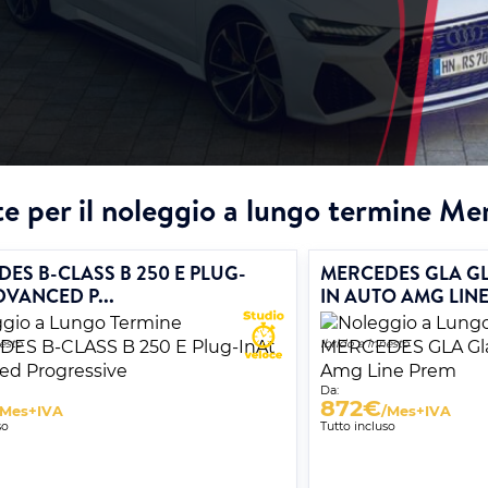
e per il noleggio a lungo termine M
ES B-CLASS B 250 E PLUG-
MERCEDES GLA GL
DVANCED P...
IN AUTO AMG LINE 
nesto
Ibrido a innesto
Da:
872
€
/Mes+IVA
/Mes+IVA
so
Tutto incluso