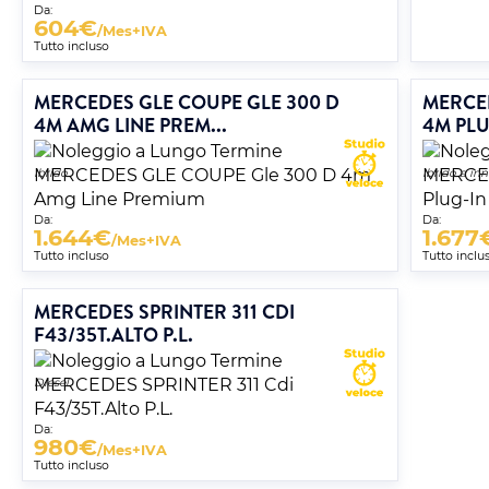
Da:
604
€
/Mes+IVA
Tutto incluso
MERCEDES GLE COUPE GLE 300 D
MERCED
4M AMG LINE PREM...
4M PLU
Ibrido
Ibrido a in
Da:
Da:
1.644
€
1.677
/Mes+IVA
Tutto incluso
Tutto inclu
MERCEDES SPRINTER 311 CDI
F43/35T.ALTO P.L.
Diesel
Da:
980
€
/Mes+IVA
Tutto incluso