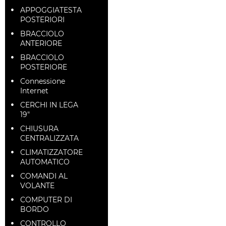
APPOGGIATESTA
POSTERIORI
BRACCIOLO
ANTERIORE
BRACCIOLO
POSTERIORE
Connessione
Internet
CERCHI IN LEGA
19"
CHIUSURA
CENTRALIZZATA
CLIMATIZZATORE
AUTOMATICO
COMANDI AL
VOLANTE
COMPUTER DI
BORDO
CONTROLLO