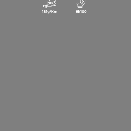
181g/Km
9l/100