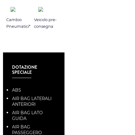
Cambio
Veicolo pre-
Pneumatici*
consegna
DOTAZIONE
SPECIALE
ABS
AIR BAG LATERALI
ANTERIORI
AIR BAG LATO
GUIDA
AIR BAG
PASSEGGERO