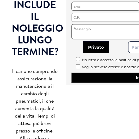
INCLUDE
IL
NOLEGGIO
LUNGO
TERMINE?
Privato
Par
Ho letto e accetto la politica di p
Voglio ricevere offerte e notizie 
Il canone comprende
assicurazione, la
manutenzione e il
cambio degli
pneumatici, il che
aumenta la qualità
della vita. Tempi di
attesa più brevi
presso le officine.
Alla scadenza,