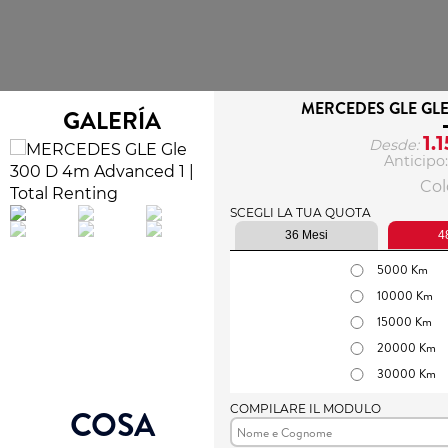
MERCEDES GLE GL
GALERÍA
1.
Desde:
Anticipo
Colo
SCEGLI LA TUA QUOTA
36 Mesi
4
5000 Km
10000 Km
15000 Km
20000 Km
30000 Km
COMPILARE IL MODULO
COSA