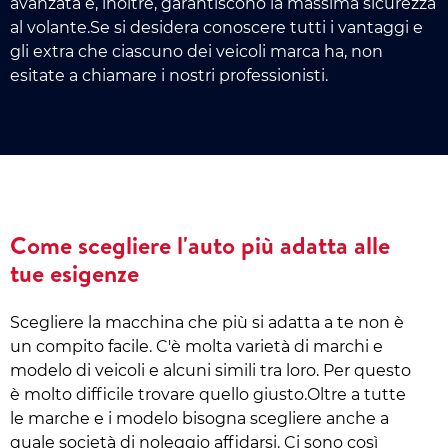
avanzata e, inoltre, garantiscono la massima sicurezza
al volante.Se si desidera conoscere tutti i vantaggi e
gli extra che ciascuno dei veicoli marca ha, non
esitate a chiamare i nostri professionisti.
Come scegliere l'auto più adatta alle
tue esigenze
Scegliere la macchina che più si adatta a te non è
un compito facile. C'è molta varietà di marchi e
modelo di veicoli e alcuni simili tra loro. Per questo
è molto difficile trovare quello giusto.Oltre a tutte
le marche e i modelo bisogna scegliere anche a
quale società di noleggio affidarsi. Ci sono così