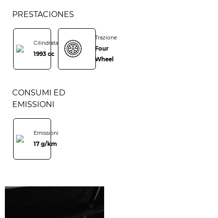
PRESTACIONES
Trazione
Cilindrata
Four
1993 cc
Wheel
CONSUMI ED
EMISSIONI
Emissioni
17 g/km