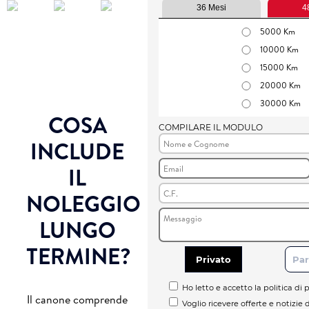
36 Mesi
4
5000 Km
10000 Km
15000 Km
20000 Km
30000 Km
COSA
COMPILARE IL MODULO
INCLUDE
IL
NOLEGGIO
LUNGO
TERMINE?
Privato
Par
Ho letto e accetto la politica di p
Il canone comprende
Voglio ricevere offerte e notizie 