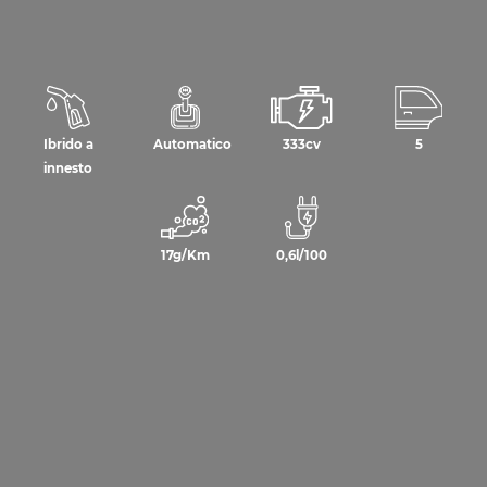
Ibrido a
Automatico
333cv
5
innesto
17g/Km
0,6l/100