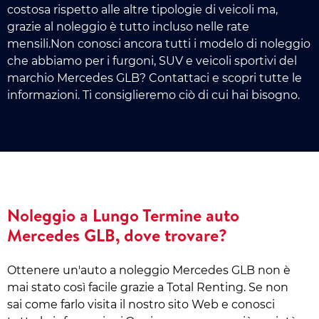
costosa rispetto alle altre tipologie di veicoli ma,
grazie al noleggio è tutto incluso nelle rate
mensili.Non conosci ancora tutti i modelo di noleggio
che abbiamo per i furgoni, SUV e veicoli sportivi del
marchio Mercedes GLB? Contattaci e scopri tutte le
informazioni. Ti consiglieremo ciò di cui hai bisogno.
Noleggio a Lungo Termine auto
Mercedes GLB, dove trovare?
Ottenere un'auto a noleggio Mercedes GLB non è
mai stato così facile grazie a Total Renting. Se non
sai come farlo visita il nostro sito Web e conosci