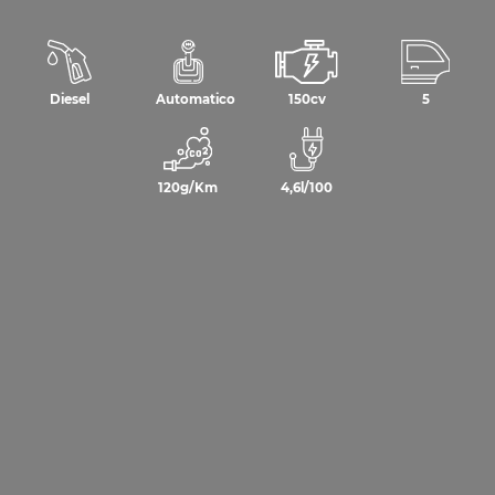
Diesel
Automatico
150cv
5
120g/Km
4,6l/100