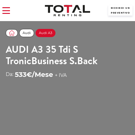
RICHIEDI UN
PREVENTIVO
Audi
Audi A3
AUDI A3 35 Tdi S
TronicBusiness S.Back
533€/Mese
Da:
+ IVA