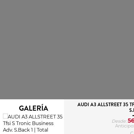
AUDI A3 ALLSTREET 35 T
GALERÍA
S
5
Desde:
Anticipo
C