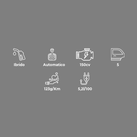
Ibrido
Automatico
150cv
5
123g/Km
5,2l/100