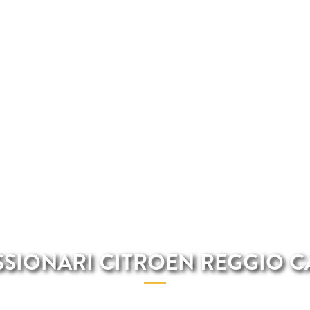
SIONARI CITROEN REGGIO C
 migliori veicoli Citroen nei nostri concessionari Citroe