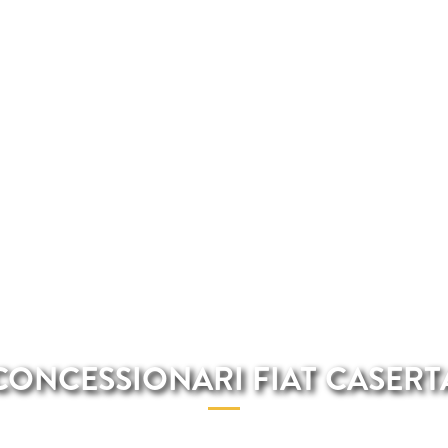
CONCESSIONARI FIAT CASERT
aserta Total Renting ti offre i migliori modelli Fiat ai pre