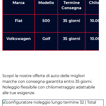
Marca
Modello
Termine
Chilome
Consegna
Fiat
500
35 giorni
10.000 
k
Volkswagen
Golf
35 giorni
10.000 
k
Scopri le nostre offerte di auto delle migliori
marche con consegna garantita entro 35 giorni.
Noleggio flessibile con chilometraggio adattabile
alle tue esigenze.