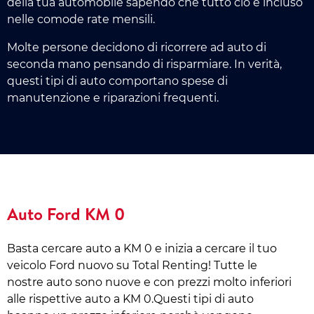
della tua automobile sapendo che tutto ciò è incluso
nelle comode rate mensili.
Molte persone decidono di ricorrere ad auto di
seconda mano pensando di risparmiare. In verità,
questi tipi di auto comportano spese di
manutenzione e riparazioni frequenti.
Auto Ford KM 0
Basta cercare auto a KM 0 e inizia a cercare il tuo
veicolo Ford nuovo su Total Renting! Tutte le
nostre auto sono nuove e con prezzi molto inferiori
alle rispettive auto a KM 0.Questi tipi di auto