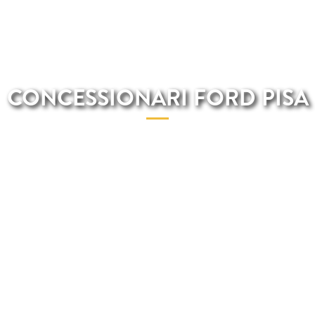
CONCESSIONARI FORD PISA
Se sei alla ricerca di un veicolo Ford con il miglior rapporto
qualità-prezzo sei nel posto giusto!.Total Renting offre nel
prezzo finale una serie di servizi come manutenzione,
riparazione, assistenza stradale, cambio gomme, assicurazione e
molti altri. Se noleggi un veicolo Ford con noi dovrai solo
preoccuparti di goderti l'esperienza di guida.Grazie al nostro
catalogo online e alla contrattazione che avviene
telefonicamente non dovrai spostarti di casa per poter
noleggiare il tuo veicolo Ford. Una volta depositata la prima rata
mensile consegneremo l'auto all'indirizzo che ci indicherai.