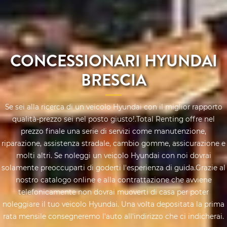
CONCESSIONARI HYUNDAI
BRESCIA
Se sei alla ricerca di un veicolo Hyundai con il miglior rapporto
qualità-prezzo sei nel posto giusto!.Total Renting offre nel
prezzo finale una serie di servizi come manutenzione,
riparazione, assistenza stradale, cambio gomme, assicurazione e
molti altri. Se noleggi un veicolo Hyundai con noi dovrai
solamente preoccuparti di goderti l'esperienza di guida.Grazie al
nostro catalogo online e alla contrattazione che avviene
telefonicamente non dovrai muoverti di casa per poter
noleggiare il tuo veicolo Hyundai. Una volta depositata la prima
rata mensile consegneremo l'auto all'indirizzo che ci indicherai.