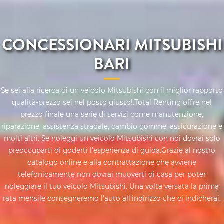
CONCESSIONARI MITSUBISHI
BARI
Se sei alla ricerca di un veicolo Mitsubishi con il miglior rapporto
qualità-prezzo sei nel posto giusto!.Total Renting offre nel
prezzo finale una serie di servizi come manutenzione,
riparazione, assistenza stradale, cambio gomme, assicurazione e
molti altri. Se noleggi un veicolo Mitsubishi con noi dovrai solo
preoccuparti di goderti l'esperienza di guida.Grazie al nostro
catalogo online e alla contrattazione che avviene
telefonicamente non dovrai muoverti di casa per poter
noleggiare il tuo veicolo Mitsubishi. Una volta versata la prima
rata mensile consegneremo l'auto all'indirizzo che ci indicherai.