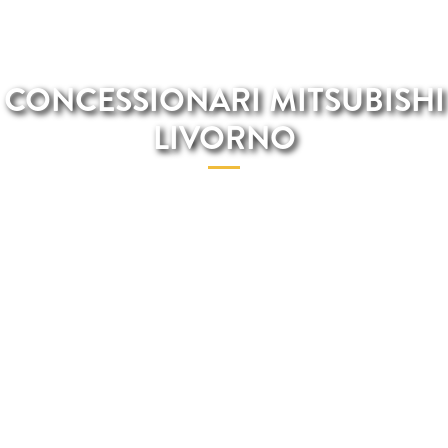
CONCESSIONARI MITSUBISHI
LIVORNO
Stai cercando un concessionario Mitsubishi a Livorno? Total
Renting è il migliore concessionario Mitsubishi a Livorno e,
inoltre, potrai svolgere tutte le pratiche stando comodamente a
casa tua.Su Total Renting potrai trovare il modello Mitsubishi
che piu desideri con tutte le spese incluse nel prezzo finale.Sul
nostro sito Total Renting potrai trovare il catalogo digitale con
un incredibile scelta di macchine Mitsubishi. Trova il tuo
modello Mitsubishi preferito e prenotalo!