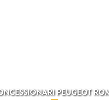
ONCESSIONARI PEUGEOT RO
eot a Roma Total Renting ti offre i migliori modelli Peugeo