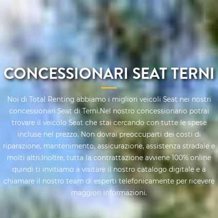
CONCESSIONARI SEAT TERNI
Noi di Total Renting abbiamo i migliori veicoli Seat nei nostri
concessionari Seat di Terni.Nel nostro concessionario potrai
trovare il veicolo Seat che stai cercando con tutte le spese
incluse nel prezzo. Non dovrai preoccuparti dei costi di
riparazione, mantenimento, assicurazione, assistenza stradale e
molti altri.Inoltre, tutta la contrattazione avviene 100% online
quindi ti invitiamo a visitare il nostro catalogo digitale e a
chiamare il nostro team di esperti telefonicamente per ricevere
maggiori informazioni.