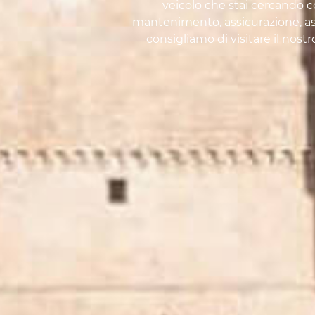
veicolo che stai cercando co
mantenimento, assicurazione, assi
consigliamo di visitare il nost