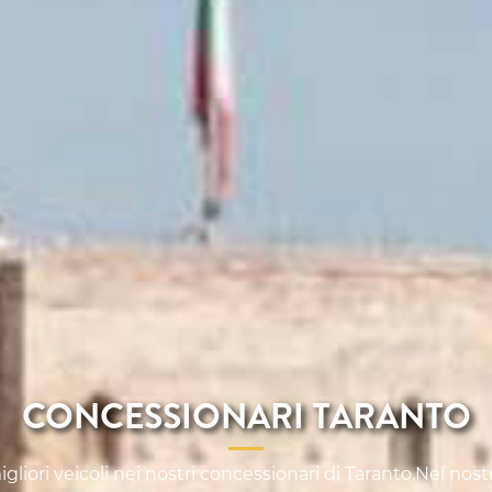
CONCESSIONARI TARANTO
liori veicoli nei nostri concessionari di Taranto.Nel nost