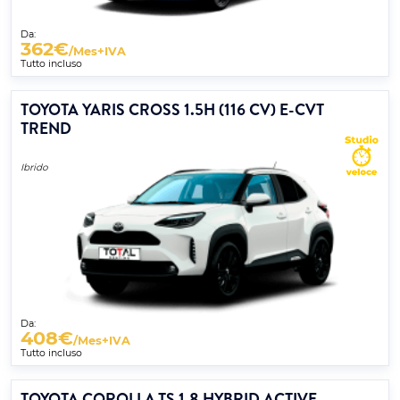
Da:
362
€
/Mes+IVA
Tutto incluso
TOYOTA YARIS CROSS 1.5H (116 CV) E-CVT
TREND
Ibrido
Da:
408
€
/Mes+IVA
Tutto incluso
TOYOTA COROLLA TS 1.8 HYBRID ACTIVE