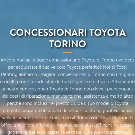
CONCESSIONARI TOYOTA
TORINO
Ancora non sai a quale concessionario Toyota di Torino rivolgerti
per acquistare il tuo veicolo Toyota preferito? Noi di Total
Renting abbiamo i migliori concessionari di Torino con i migliori
modelli pronti a soddisfare le tue esigenze e richieste.Affidandoti
ai nostri concessionari Toyota di Torino non dovrai preoccuparti
dei costi di riparazione, manutenzione, assistenza e molto altro
perchè sono inclusi nel prezzo.Guida il tuo modello Toyota
preferito senza preoccuparti di nessun costo aggiuntivo, senza
versare acconti e con le rate mensili 100% fisse. Total Renting ti
offre la migliore offerta e i migliori specialisti affinchè tu posssa
goderti la tua auto preferita senza alcuna preoccupazione.