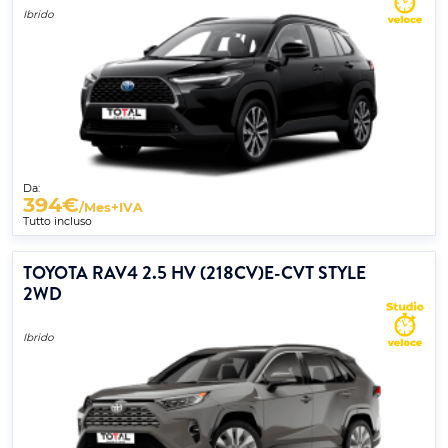
Ibrido
Da:
394
€
/Mes+IVA
Tutto incluso
TOYOTA RAV4 2.5 HV (218CV)E-CVT STYLE
2WD
Ibrido