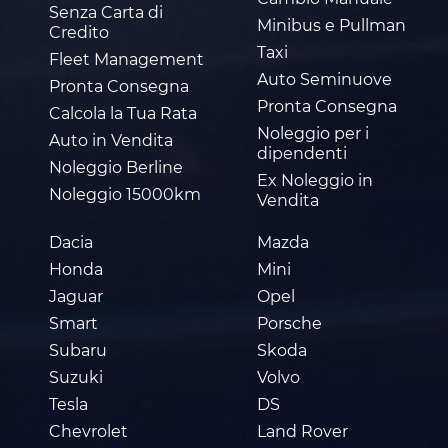
Senza Carta di
Minibus e Pullman
Credito
Taxi
Fleet Management
Auto Seminuove
Pronta Consegna
Pronta Consegna
Calcola la Tua Rata
Noleggio per i
Auto in Vendita
dipendenti
Noleggio Berline
Ex Noleggio in
Noleggio 15000km
Vendita
Dacia
Mazda
Honda
Mini
Jaguar
Opel
Smart
Porsche
Subaru
Skoda
Suzuki
Volvo
Tesla
DS
Chevrolet
Land Rover