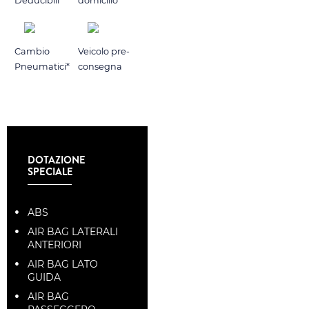
Deducibili
domicilio
Cambio
Veicolo pre-
Pneumatici*
consegna
DOTAZIONE
SPECIALE
ABS
AIR BAG LATERALI
ANTERIORI
AIR BAG LATO
GUIDA
AIR BAG