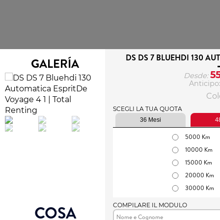
DS DS 7 BLUEHDI 130 A
GALERÍA
5
Desde:
Anticipo
Colo
SCEGLI LA TUA QUOTA
36 Mesi
4
5000 Km
10000 Km
15000 Km
20000 Km
30000 Km
COMPILARE IL MODULO
COSA