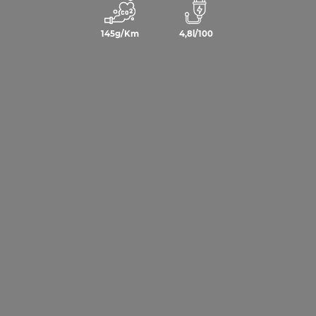
145g/Km
4,8l/100