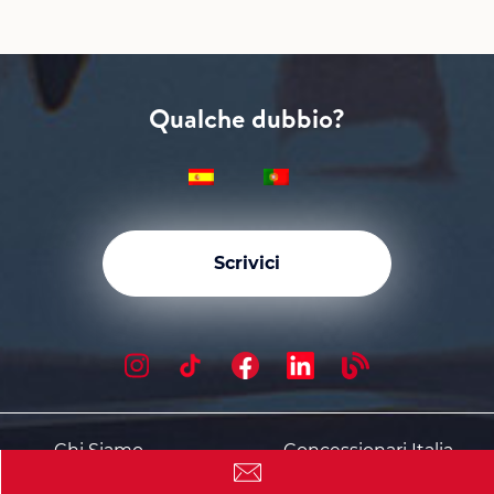
Qualche dubbio?
Scrivici
Chi Siamo
Concessionari Italia
Senza Anticipo
Affitto a Lungo