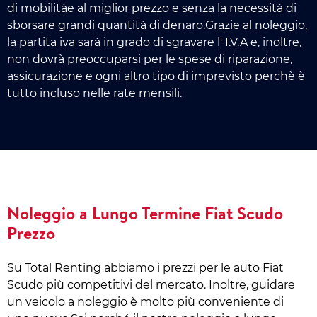
di mobilitàe al miglior prezzo e senza la necessità di
sborsare grandi quantità di denaro.Grazie al noleggio,
la partita iva sarà in grado di sgravare l' I.V.A e, inoltre,
non dovrà preoccuparsi per le spese di riparazione,
assicurazione e ogni altro tipo di imprevisto perchè è
tutto incluso nelle rate mensili.
Noleggio a Lungo Termine Fiat Scudo
Prezzo
Su Total Renting abbiamo i prezzi per le auto Fiat
Scudo più competitivi del mercato. Inoltre, guidare
un veicolo a noleggio è molto più conveniente di