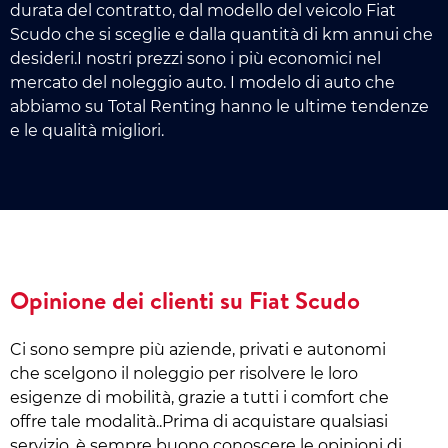
durata del contratto, dal modello del veicolo Fiat
Scudo che si sceglie e dalla quantità di km annui che
desideri.I nostri prezzi sono i più economici nel
mercato del noleggio auto. I modelo di auto che
abbiamo su Total Renting hanno le ultime tendenze
e le qualità migliori.
Opinione dei clienti su Fiat Scudo
Ci sono sempre più aziende, privati e autonomi
che scelgono il noleggio per risolvere le loro
esigenze di mobilità, grazie a tutti i comfort che
offre tale modalità..Prima di acquistare qualsiasi
servizio, è sempre buono conoscere le opinioni di