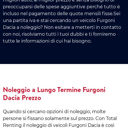
preoccuparsi delle spese aggiuntive perché tutto è
incluso nel pagamento delle quote mensili fisse.Sei
una partita iva e stai cercando un veicolo Furgoni
Dacia a noleggio? Non esitare a metterti in contatto
con noi, risolviamo tutti i tuoi dubbi e ti forniremo
tutte le informazioni di cui hai bisogno.
Noleggio a Lungo Termine Furgoni
Dacia Prezzo
Quando si cercano opzioni di noleggio, molte
persone si fissano solamente sul prezzo. Con Total
Renting il noleggio di veicoli Furgoni Dacia è così