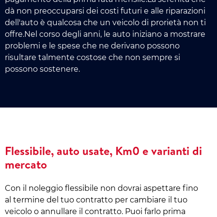
dà non preoccuparsi dei costi futuri e alle riparazioni
dell'auto è qualcosa che un veicolo di prorietà non ti
offre.Nel corso degli anni, le auto iniziano a mostrare
problemi e le spese che ne derivano possono
risultare talmente costose che non sempre si
possono sostenere.
Flessibile, auto usate, Km0 e varianti di
mercato
Con il noleggio flessibile non dovrai aspettare fino
al termine del tuo contratto per cambiare il tuo
veicolo o annullare il contratto. Puoi farlo prima