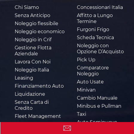
Chi Siamo
Concessionari Italia
Senza Anticipo
Affitto a Lungo
Termine
Noleggio flessibile
Furgoni Frigo
Noleggio economico
Scheda Tecnica
Noleggio in Crif
Noleggio con
Gestione Flotta
Opzione D’Acquisto
Aziendale
Pick Up
Lavora Con Noi
Comparatore
Noleggio Italia
Noleggio
Leasing
Auto Usate
Finanziamento Auto
Minivan
Liquidazione
Cambio Manuale
Senza Carta di
Minibus e Pullman
Credito
Taxi
Fleet Management
Auto Seminuove
Pronta Consegna
Pronta Consegna
Calcola la Tua Rata