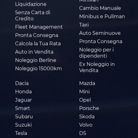
Liquidazione
Cambio Manuale
Senza Carta di
Minibus e Pullman
Credito
Taxi
Fleet Management
Auto Seminuove
Pronta Consegna
Pronta Consegna
Calcola la Tua Rata
Noleggio per i
Auto in Vendita
dipendenti
Noleggio Berline
Ex Noleggio in
Noleggio 15000km
Vendita
Dacia
Mazda
Honda
Mini
Jaguar
Opel
Smart
Porsche
Subaru
Skoda
Suzuki
Volvo
Tesla
DS