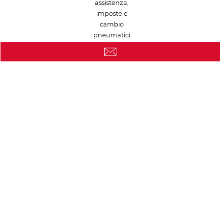
assistenza,
imposte e
cambio
pneumatici
INCLUSO
A carico del
Riparazioni e
proprietario
manutenzioni
in caso di guasti
Vantaggi fiscali
Non applicabile
Condizioni
e detrazione IVA
economiche per
al 100%
aziende/liberi
professionisti
Flexibilità
Vincolo di
Adattabilità alle
contrattuale e
possesso e
esigenze di
kilometraggio
deprezzamento
mobilità
personalizzabile