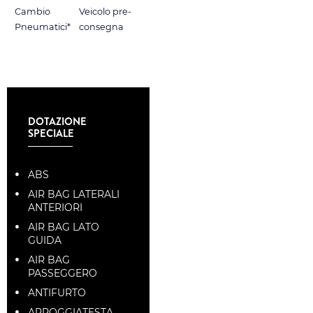
Cambio
Veicolo pre-
Pneumatici*
consegna
DOTAZIONE
SPECIALE
ABS
AIR BAG LATERALI
ANTERIORI
AIR BAG LATO
GUIDA
AIR BAG
PASSEGGERO
ANTIFURTO
APPOGGIATESTA