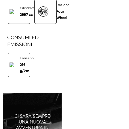
Trazione
Cilindrata
Four
2997 cc
Wheel
CONSUMI ED
EMISSIONI
Emissioni
216
g/km
CI SARÀ SEMPRE
UNA NUOVA
AVVENTURA IN