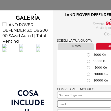
LAND ROVER DEFENDER 
GALERÍA
9
Desde:
Anticipo
Colo
SCEGLI LA TUA QUOTA
36 Mesi
4
5000 Km
10000 Km
15000 Km
20000 Km
30000 Km
COMPILARE IL MODULO
COSA
INCLUDE