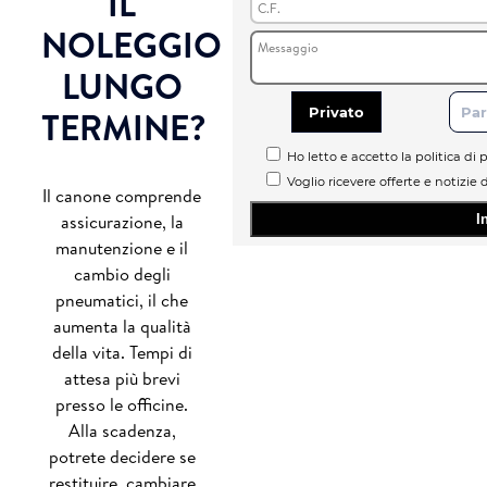
IL
NOLEGGIO
LUNGO
TERMINE?
Privato
Par
Ho letto e accetto la politica di p
Voglio ricevere offerte e notizie 
Il canone comprende
assicurazione, la
manutenzione e il
cambio degli
pneumatici, il che
aumenta la qualità
della vita. Tempi di
attesa più brevi
presso le officine.
Alla scadenza,
potrete decidere se
restituire, cambiare