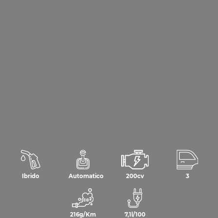
Ibrido
Automatico
200cv
3
216g/Km
7,1l/100