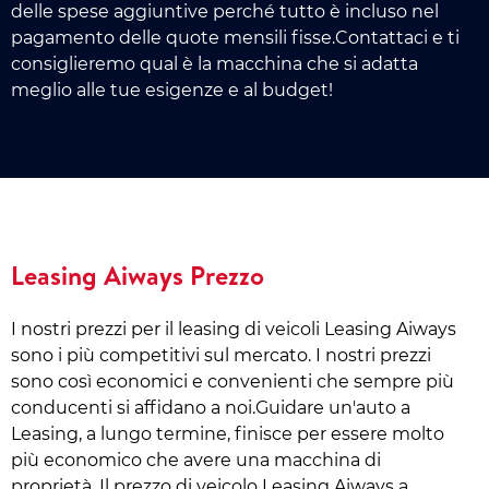
delle spese aggiuntive perché tutto è incluso nel
pagamento delle quote mensili fisse.Contattaci e ti
consiglieremo qual è la macchina che si adatta
meglio alle tue esigenze e al budget!
Leasing Aiways Prezzo
I nostri prezzi per il leasing di veicoli Leasing Aiways
sono i più competitivi sul mercato. I nostri prezzi
sono così economici e convenienti che sempre più
conducenti si affidano a noi.Guidare un'auto a
Leasing, a lungo termine, finisce per essere molto
più economico che avere una macchina di
proprietà. Il prezzo di veicolo Leasing Aiways a