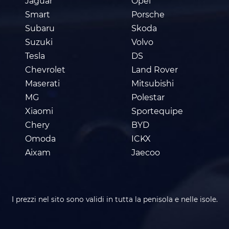
Jaguar
Opel
Smart
Porsche
Subaru
Skoda
Suzuki
Volvo
Tesla
DS
Chevrolet
Land Rover
Maserati
Mitsubishi
MG
Polestar
Xiaomi
Sportequipe
Chery
BYD
Omoda
ICKX
Aixam
Jaecoo
I prezzi nel sito sono validi in tutta la penisola e nelle isole.