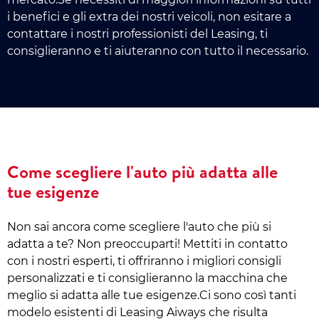
i benefici e gli extra dei nostri veicoli, non esitare a
contattare i nostri professionisti del Leasing, ti
consiglieranno e ti aiuteranno con tutto il necessario.
Come scegliere l'auto più adatta alle
tue esigenze
Non sai ancora come scegliere l'auto che più si
adatta a te? Non preoccuparti! Mettiti in contatto
con i nostri esperti, ti offriranno i migliori consigli
personalizzati e ti consiglieranno la macchina che
meglio si adatta alle tue esigenze.Ci sono così tanti
modelo esistenti di Leasing Aiways che risulta