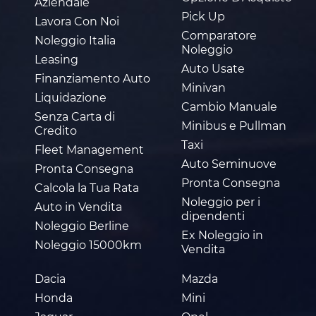
Aziendale
Pick Up
Lavora Con Noi
Comparatore
Noleggio Italia
Noleggio
Leasing
Auto Usate
Finanziamento Auto
Minivan
Liquidazione
Cambio Manuale
Senza Carta di
Minibus e Pullman
Credito
Taxi
Fleet Management
Auto Seminuove
Pronta Consegna
Pronta Consegna
Calcola la Tua Rata
Noleggio per i
Auto in Vendita
dipendenti
Noleggio Berline
Ex Noleggio in
Noleggio 15000km
Vendita
Dacia
Mazda
Honda
Mini