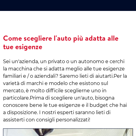
Come scegliere l'auto più adatta alle
tue esigenze
Sei un'azienda, un privato o un autonomo e cerchi
la macchina che si adatta meglio alle tue esigenze
familiari e / o aziendali? Saremo lieti di aiutarti.Per la
varietà di marchi e modelo che esistono sul
mercato, è molto difficile sceglierne uno in
particolare.Prima di scegliere un'auto, bisogna
conoscere bene le tue esigenze e il budget che hai
a disposizione. I nostri esperti saranno lieti di
assisterti con consigli personalizzati!