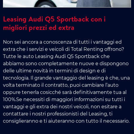
Leasing Audi Q5 Sportback con i
migliori prezzi ed extra
Non sei ancora a conoscenza di tutti i vantaggi ed
extra che i servizi e veicoli di Total Renting offrono?
Tutte le auto Leasing Audi Q5 Sportback che
abbiamo sono completamente nuove e dispongono
delle ultime novità in termini di design e di
tecnologia. Il grande vantaggio del leasing è che, una
volta terminato il contratto, puoi cambiare l’auto
oppure tenerla cosicché sarà definitivamente tua al
100%.Se necessiti di maggiori informazioni su tutti i
vantaggi e gli extra dei nostri veicoli, non esitare a
contattare i nostri professionisti del Leasing, ti
consiglieranno e ti aiuteranno con tutto il necessario.