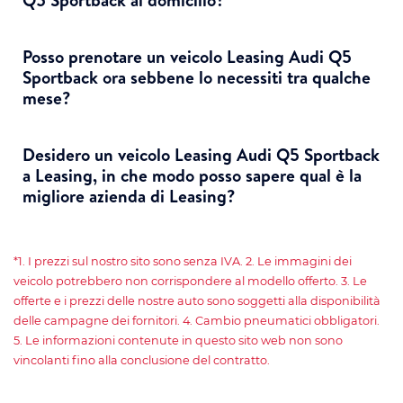
Posso prenotare un veicolo Leasing Audi Q5
Sportback ora sebbene lo necessiti tra qualche
mese?
Desidero un veicolo Leasing Audi Q5 Sportback
a Leasing, in che modo posso sapere qual è la
migliore azienda di Leasing?
*1. I prezzi sul nostro sito sono senza IVA. 2. Le immagini dei
veicolo potrebbero non corrispondere al modello offerto. 3. Le
offerte e i prezzi delle nostre auto sono soggetti alla disponibilità
delle campagne dei fornitori. 4. Cambio pneumatici obbligatori.
5. Le informazioni contenute in questo sito web non sono
vincolanti fino alla conclusione del contratto.