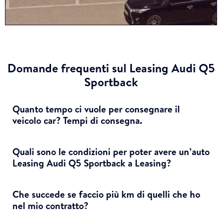
Domande frequenti sul Leasing Audi Q5
Sportback
Quanto tempo ci vuole per consegnare il
veicolo car? Tempi di consegna.
Quali sono le condizioni per poter avere un’auto
Leasing Audi Q5 Sportback a Leasing?
Che succede se faccio più km di quelli che ho
nel mio contratto?