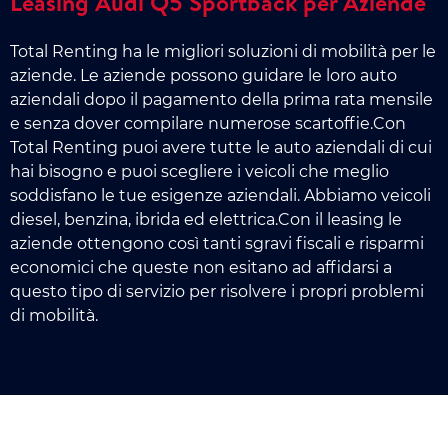
Leasing Audi Q5 Sportback per Aziende
Total Renting ha le migliori soluzioni di mobilità per le
aziende. Le aziende possono guidare le loro auto
aziendali dopo il pagamento della prima rata mensile
e senza dover compilare numerose scartoffie.Con
Total Renting puoi avere tutte le auto aziendali di cui
hai bisogno e puoi scegliere i veicoli che meglio
soddisfano le tue esigenze aziendali. Abbiamo veicoli
diesel, benzina, ibrida ed elettrica.Con il leasing le
aziende ottengono così tanti sgravi fiscali e risparmi
economici che queste non esitano ad affidarsi a
questo tipo di servizio per risolvere i propri problemi
di mobilità.