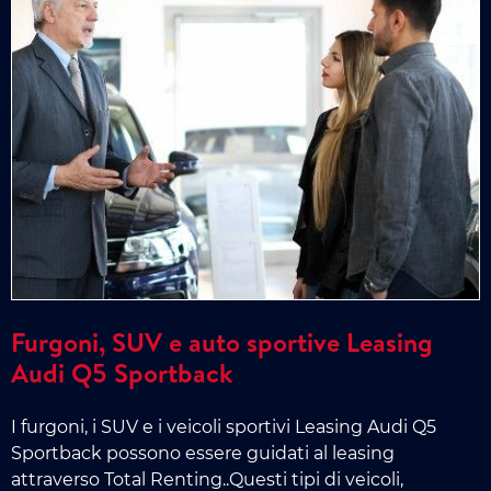
Furgoni, SUV e auto sportive Leasing
Audi Q5 Sportback
I furgoni, i SUV e i veicoli sportivi Leasing Audi Q5
Sportback possono essere guidati al leasing
attraverso Total Renting..Questi tipi di veicoli,