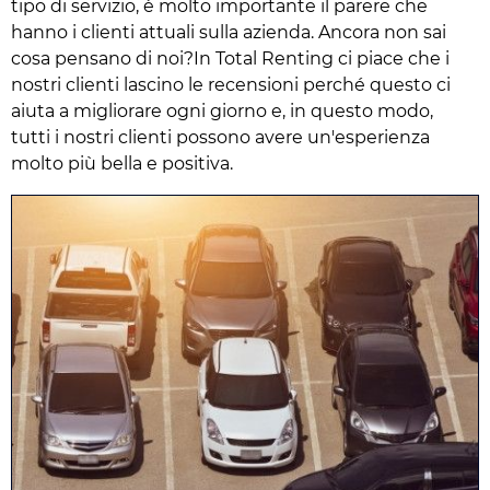
tipo di servizio, è molto importante il parere che
hanno i clienti attuali sulla azienda. Ancora non sai
cosa pensano di noi?In Total Renting ci piace che i
nostri clienti lascino le recensioni perché questo ci
aiuta a migliorare ogni giorno e, in questo modo,
tutti i nostri clienti possono avere un'esperienza
molto più bella e positiva.