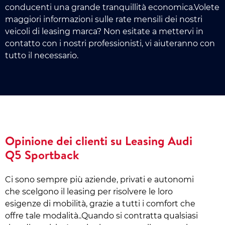
conducenti una grande tranquillità economica.Volete
maggiori informazioni sulle rate mensili dei nostri
veicoli di leasing marca? Non esitate a mettervi in
contatto con i nostri professionisti, vi aiuteranno con
tutto il necessario.
Opinione dei clienti su Leasing Audi
Q5 Sportback
Ci sono sempre più aziende, privati e autonomi
che scelgono il leasing per risolvere le loro
esigenze di mobilità, grazie a tutti i comfort che
offre tale modalità..Quando si contratta qualsiasi