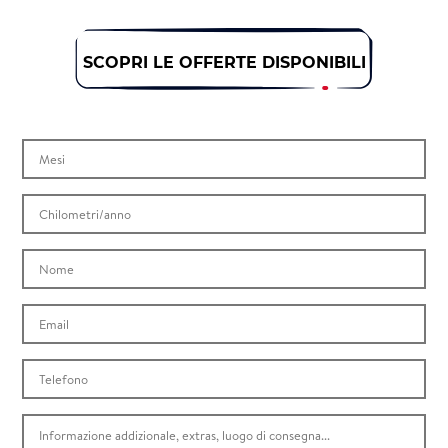
SCOPRI LE OFFERTE DISPONIBILI