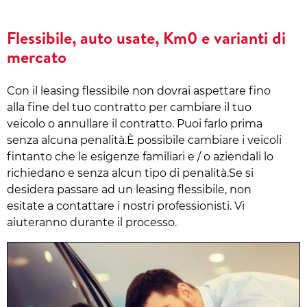
Flessibile, auto usate, Km0 e varianti di
mercato
Con il leasing flessibile non dovrai aspettare fino
alla fine del tuo contratto per cambiare il tuo
veicolo o annullare il contratto. Puoi farlo prima
senza alcuna penalità.È possibile cambiare i veicoli
fintanto che le esigenze familiari e / o aziendali lo
richiedano e senza alcun tipo di penalità.Se si
desidera passare ad un leasing flessibile, non
esitate a contattare i nostri professionisti. Vi
aiuteranno durante il processo.