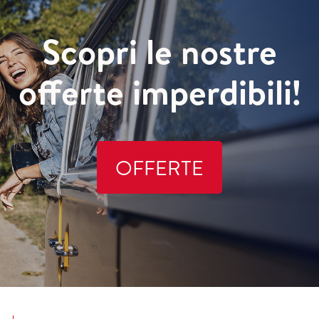
Scopri le nostre
offerte imperdibili!
OFFERTE