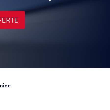
FERTE
mine