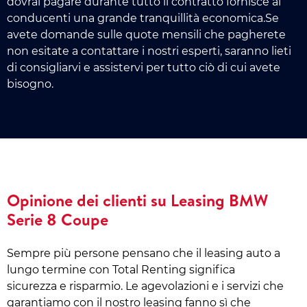
dovrai pagare durante tutto il contratto fornisce ai
conducenti una grande tranquillità economica.Se
avete domande sulle quote mensili che pagherete
non esitate a contattare i nostri esperti, saranno lieti
di consigliarvi e assistervi per tutto ciò di cui avete
bisogno.
Opinione dei clienti su Leasing BMW
Serie 8 Coupe
Sempre più persone pensano che il leasing auto a
lungo termine con Total Renting significa
sicurezza e risparmio. Le agevolazioni e i servizi che
garantiamo con il nostro leasing fanno sì che