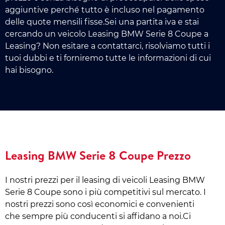
aggiuntive perché tutto è incluso nel pagamento
delle quote mensili fisse.Sei una partita iva e stai
cercando un veicolo Leasing BMW Serie 8 Coupe a
Leasing? Non esitare a contattarci, risolviamo tutti i
tuoi dubbi e ti forniremo tutte le informazioni di cui
hai bisogno.
Leasing BMW Serie 8 Coupe Prezzo
I nostri prezzi per il leasing di veicoli Leasing BMW
Serie 8 Coupe sono i più competitivi sul mercato. I
nostri prezzi sono così economici e convenienti
che sempre più conducenti si affidano a noi.Ci