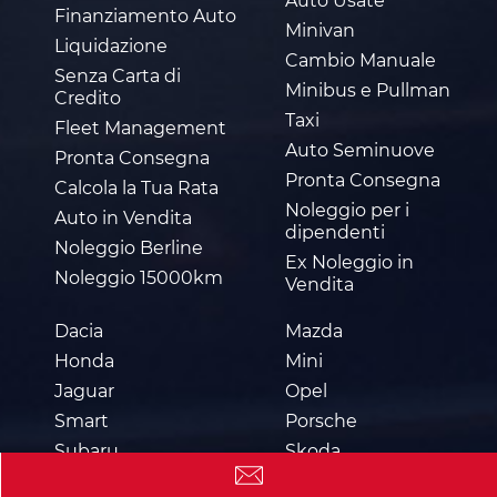
Auto Usate
Finanziamento Auto
Minivan
Liquidazione
Cambio Manuale
Senza Carta di
Minibus e Pullman
Credito
Taxi
Fleet Management
Auto Seminuove
Pronta Consegna
Pronta Consegna
Calcola la Tua Rata
Noleggio per i
Auto in Vendita
dipendenti
Noleggio Berline
Ex Noleggio in
Noleggio 15000km
Vendita
Dacia
Mazda
Honda
Mini
Jaguar
Opel
Smart
Porsche
Subaru
Skoda
Suzuki
Volvo