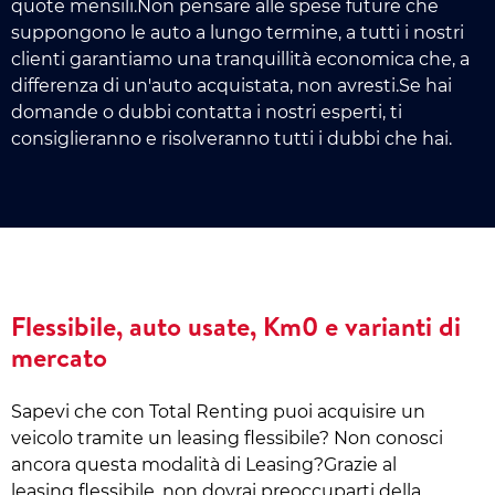
quote mensili.Non pensare alle spese future che
suppongono le auto a lungo termine, a tutti i nostri
clienti garantiamo una tranquillità economica che, a
differenza di un'auto acquistata, non avresti.Se hai
domande o dubbi contatta i nostri esperti, ti
consiglieranno e risolveranno tutti i dubbi che hai.
Flessibile, auto usate, Km0 e varianti di
mercato
Sapevi che con Total Renting puoi acquisire un
veicolo tramite un leasing flessibile? Non conosci
ancora questa modalità di Leasing?Grazie al
leasing flessibile, non dovrai preoccuparti della