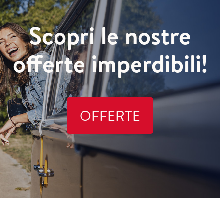
Scopri le nostre
offerte imperdibili!
OFFERTE