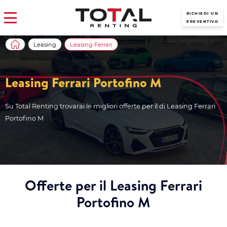
RICHIEDI UN
PREVENTIVO
Leasing
Leasing Ferrari
Leasing Ferrari Portofino M
Su Total Renting trovarai le migliori offerte per il di Leasing Ferrari
Portofino M
Offerte per il Leasing Ferrari
Portofino M