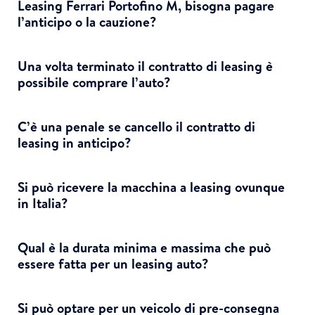
Leasing Ferrari Portofino M, bisogna pagare
l’anticipo o la cauzione?
Una volta terminato il contratto di leasing è
possibile comprare l’auto?
C’è una penale se cancello il contratto di
leasing in anticipo?
Si può ricevere la macchina a leasing ovunque
in Italia?
Qual è la durata minima e massima che può
essere fatta per un leasing auto?
Si può optare per un veicolo di pre-consegna