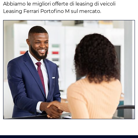
Abbiamo le migliori offerte di leasing di veicoli
Leasing Ferrari Portofino M sul mercato.