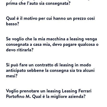
prima che l’auto sia consegnata?
Qual è il motivo per cui hanno un prezzo così
basso?
Se voglio che la mia macchina a leasing venga
consegnata a casa mia, devo pagare qualcosa o
devo ritirarla?
Si può fare un contratto di leasing in modo
anticipato sebbene la consegna sia tra alcuni
mesi?
Voglio prenotare un leasing Leasing Ferrari
Portofino M. Qual è la migliore azienda?