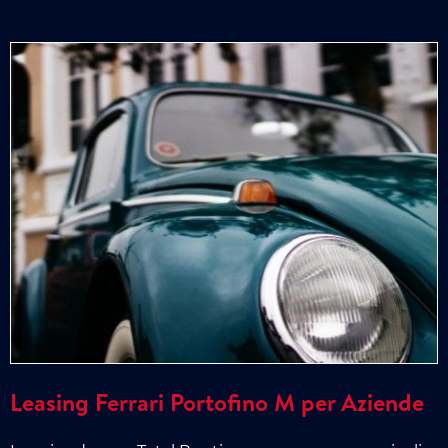
Leasing Ferrari Portofino M per Aziende