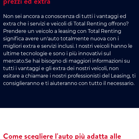
prezzi ed extra
Non sei ancora a conoscenza di tutti i vantaggi ed
extra che i servizi e veicoli di Total Renting offrono?
Prendere un veicolo a leasing con Total Renting
significa avere un'auto totalmente nuova con i
migliori extra e servizi inclusi. I nostri veicoli hanno le
ultime tecnologie e sono i più innovativi sul
mercato.Se hai bisogno di maggiori informazioni su
tutti i vantaggi e gli extra dei nostri veicoli, non
esitare a chiamare i nostri professionisti del Leasing, ti
consiglieranno e ti aiuteranno con tutto il necessario.
Come scegliere l'auto più adatta alle