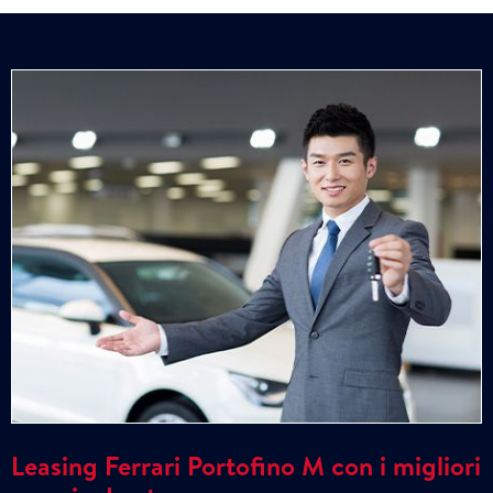
Leasing Ferrari Portofino M con i migliori