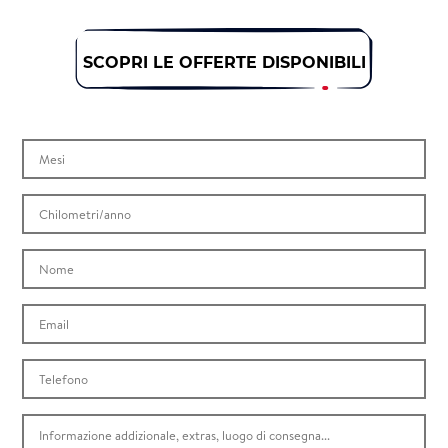
SCOPRI LE OFFERTE DISPONIBILI