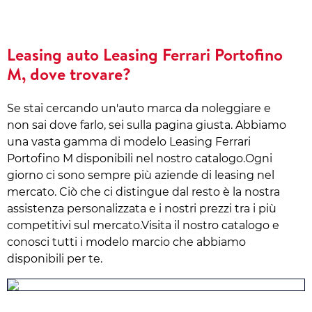
Leasing auto Leasing Ferrari Portofino
M, dove trovare?
Se stai cercando un'auto marca da noleggiare e
non sai dove farlo, sei sulla pagina giusta. Abbiamo
una vasta gamma di modelo Leasing Ferrari
Portofino M disponibili nel nostro catalogo.Ogni
giorno ci sono sempre più aziende di leasing nel
mercato. Ciò che ci distingue dal resto è la nostra
assistenza personalizzata e i nostri prezzi tra i più
competitivi sul mercato.Visita il nostro catalogo e
conosci tutti i modelo marcio che abbiamo
disponibili per te.