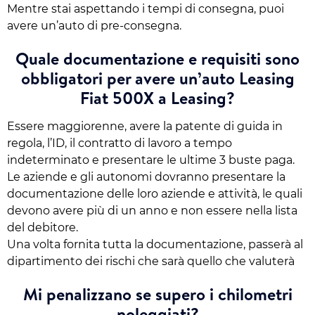
Mentre stai aspettando i tempi di consegna, puoi
avere un’auto di pre-consegna.
Quale documentazione e requisiti sono
obbligatori per avere un’auto Leasing
Fiat 500X a Leasing?
Essere maggiorenne, avere la patente di guida in
regola, l’ID, il contratto di lavoro a tempo
indeterminato e presentare le ultime 3 buste paga.
Le aziende e gli autonomi dovranno presentare la
documentazione delle loro aziende e attività, le quali
devono avere più di un anno e non essere nella lista
del debitore.
Una volta fornita tutta la documentazione, passerà al
dipartimento dei rischi che sarà quello che valuterà
Mi penalizzano se supero i chilometri
noleggiati?