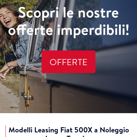
Scopri le nostre
offerte imperdibili!
OFFERTE
Modelli Leasing Fiat 500X a Noleggio