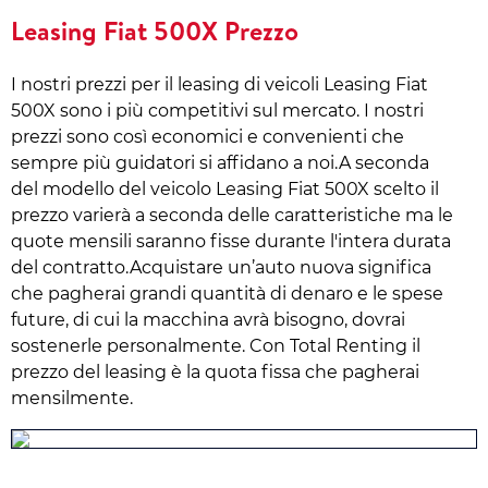
Leasing Fiat 500X Prezzo
I nostri prezzi per il leasing di veicoli Leasing Fiat
500X sono i più competitivi sul mercato. I nostri
prezzi sono così economici e convenienti che
sempre più guidatori si affidano a noi.A seconda
del modello del veicolo Leasing Fiat 500X scelto il
prezzo varierà a seconda delle caratteristiche ma le
quote mensili saranno fisse durante l'intera durata
del contratto.Acquistare un’auto nuova significa
che pagherai grandi quantità di denaro e le spese
future, di cui la macchina avrà bisogno, dovrai
sostenerle personalmente. Con Total Renting il
prezzo del leasing è la quota fissa che pagherai
mensilmente.