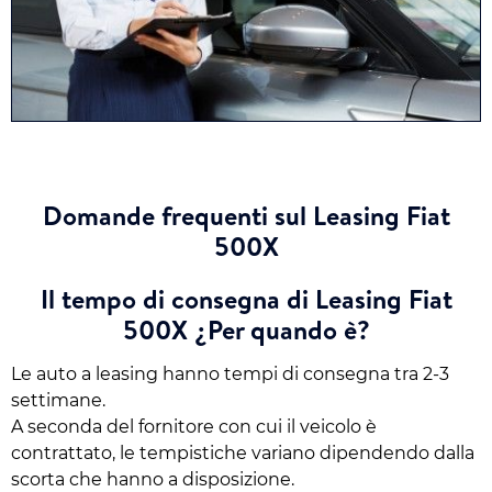
Domande frequenti sul Leasing Fiat
500X
Il tempo di consegna di Leasing Fiat
500X ¿Per quando è?
Le auto a leasing hanno tempi di consegna tra 2-3
settimane.
A seconda del fornitore con cui il veicolo è
contrattato, le tempistiche variano dipendendo dalla
scorta che hanno a disposizione.