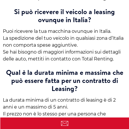
Si può ricevere il veicolo a leasing
ovunque in Italia?
Puoi ricevere la tua macchina ovunque in Italia.
La spedizione del tuo veicolo in qualsiasi zona d’Italia
non comporta spese aggiuntive.
Se hai bisogno di maggiori informazioni sui dettagli
delle auto, mettiti in contatto con Total Renting.
Qual è la durata minima e massima che
può essere fatta per un contratto di
Leasing?
La durata minima di un contratto di leasing è di 2
anni e un massimo di 5 anni.
Il prezzo non è lo stesso per una persona che
contratta 3 anni rispetto a una persona che acquista
5 anni. Più anni si acquistano e più i contratti saranno