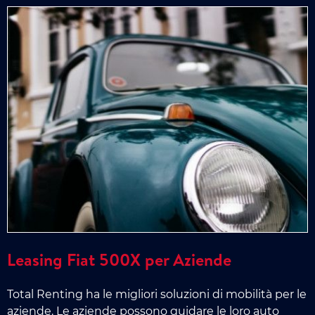
Leasing Fiat 500X per Aziende
Total Renting ha le migliori soluzioni di mobilità per le
aziende. Le aziende possono guidare le loro auto