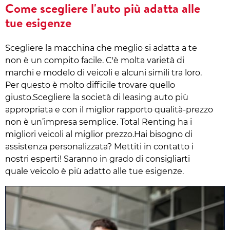
Come scegliere l'auto più adatta alle
tue esigenze
Scegliere la macchina che meglio si adatta a te
non è un compito facile. C'è molta varietà di
marchi e modelo di veicoli e alcuni simili tra loro.
Per questo è molto difficile trovare quello
giusto.Scegliere la società di leasing auto più
appropriata e con il miglior rapporto qualità-prezzo
non è un’impresa semplice. Total Renting ha i
migliori veicoli al miglior prezzo.Hai bisogno di
assistenza personalizzata? Mettiti in contatto i
nostri esperti! Saranno in grado di consigliarti
quale veicolo è più adatto alle tue esigenze.