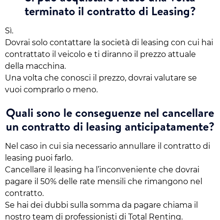
terminato il contratto di Leasing?
Sì.
Dovrai solo contattare la società di leasing con cui hai
contrattato il veicolo e ti diranno il prezzo attuale
della macchina.
Una volta che conosci il prezzo, dovrai valutare se
vuoi comprarlo o meno.
Quali sono le conseguenze nel cancellare
un contratto di leasing anticipatamente?
Nel caso in cui sia necessario annullare il contratto di
leasing puoi farlo.
Cancellare il leasing ha l’inconveniente che dovrai
pagare il 50% delle rate mensili che rimangono nel
contratto.
Se hai dei dubbi sulla somma da pagare chiama il
nostro team di professionisti di Total Renting.