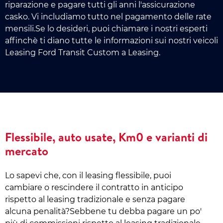
riparazione e pagare tutti gli anni l'assicurazione
casko. Vi includiamo tutto nel pagamento delle rate
mensili.Se lo desideri, puoi chiamare i nostri esperti
affinchè ti diano tutte le informazioni sui nostri veicoli
Leasing Ford Transit Custom a Leasing.
Flessibile, auto usate, Km0 e varianti di
mercato
Lo sapevi che, con il leasing flessibile, puoi
cambiare o rescindere il contratto in anticipo
rispetto al leasing tradizionale e senza pagare
alcuna penalità?Sebbene tu debba pagare un po'