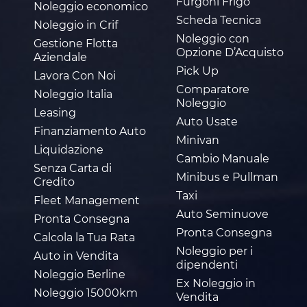
Furgoni Frigo
Noleggio economico
Scheda Tecnica
Noleggio in Crif
Noleggio con
Gestione Flotta
Opzione D’Acquisto
Aziendale
Pick Up
Lavora Con Noi
Comparatore
Noleggio Italia
Noleggio
Leasing
Auto Usate
Finanziamento Auto
Minivan
Liquidazione
Cambio Manuale
Senza Carta di
Minibus e Pullman
Credito
Taxi
Fleet Management
Auto Seminuove
Pronta Consegna
Pronta Consegna
Calcola la Tua Rata
Noleggio per i
Auto in Vendita
dipendenti
Noleggio Berline
Ex Noleggio in
Noleggio 15000km
Vendita