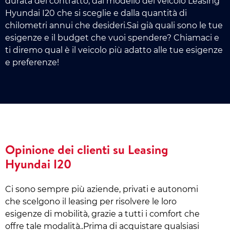
durata del contratto, dal modello del veicolo Leasing
Hyundai I20 che si sceglie e dalla quantità di
chilometri annui che desideri.Sai già quali sono le tue
esigenze e il budget che vuoi spendere? Chiamaci e
ti diremo qual è il veicolo più adatto alle tue esigenze
e preferenze!
Opinione dei clienti su Leasing
Hyundai I20
Ci sono sempre più aziende, privati e autonomi
che scelgono il leasing per risolvere le loro
esigenze di mobilità, grazie a tutti i comfort che
offre tale modalità..Prima di acquistare qualsiasi