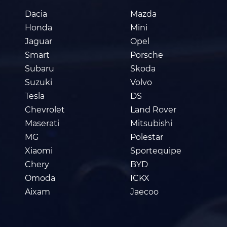
Dacia
Mazda
Honda
Mini
Jaguar
Opel
Smart
Porsche
Subaru
Skoda
Suzuki
Volvo
Tesla
DS
Chevrolet
Land Rover
Maserati
Mitsubishi
MG
Polestar
Xiaomi
Sportequipe
Chery
BYD
Omoda
ICKX
Aixam
Jaecoo