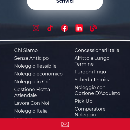
Scrivici
Chi Siamo
Concessionari Italia
Senza Anticipo
Affitto a Lungo
Termine
Noleggio flessibile
Furgoni Frigo
Noleggio economico
Scheda Tecnica
Noleggio in Crif
Noleggio con
Gestione Flotta
Opzione D’Acquisto
Aziendale
Pick Up
Lavora Con Noi
Comparatore
Noleggio Italia
Noleggio
Leasing
Auto Usate
Finanziamento Auto