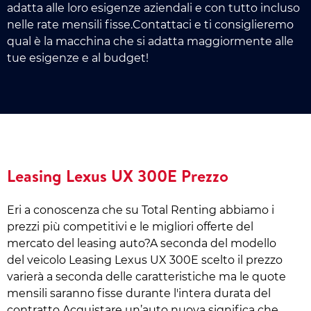
adatta alle loro esigenze aziendali e con tutto incluso
nelle rate mensili fisse.Contattaci e ti consiglieremo
qual è la macchina che si adatta maggiormente alle
tue esigenze e al budget!
Leasing Lexus UX 300E Prezzo
Eri a conoscenza che su Total Renting abbiamo i
prezzi più competitivi e le migliori offerte del
mercato del leasing auto?A seconda del modello
del veicolo Leasing Lexus UX 300E scelto il prezzo
varierà a seconda delle caratteristiche ma le quote
mensili saranno fisse durante l'intera durata del
contratto.Acquistare un’auto nuova significa che