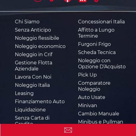
Chi Siamo
Concessionari Italia
Senza Anticipo
Affitto a Lungo
Termine
Noleggio flessibile
Furgoni Frigo
Noleggio economico
Scheda Tecnica
Noleggio in Crif
Noleggio con
Gestione Flotta
Opzione D’Acquisto
Aziendale
Pick Up
Lavora Con Noi
Comparatore
Noleggio Italia
Noleggio
Leasing
Auto Usate
Finanziamento Auto
Minivan
Liquidazione
Cambio Manuale
Senza Carta di
Minibus e Pullman
Credito
Taxi
Fleet Management