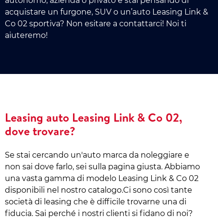
autonomo, azienda o privato e stai pensando di
acquistare un furgone, SUV o un’auto Leasing Link &
Co 02 sportiva? Non esitare a contattarci! Noi ti
aiuteremo!
Leasing auto Leasing Link & Co 02,
dove trovare?
Se stai cercando un'auto marca da noleggiare e
non sai dove farlo, sei sulla pagina giusta. Abbiamo
una vasta gamma di modelo Leasing Link & Co 02
disponibili nel nostro catalogo.Ci sono così tante
società di leasing che è difficile trovarne una di
fiducia. Sai perché i nostri clienti si fidano di noi?