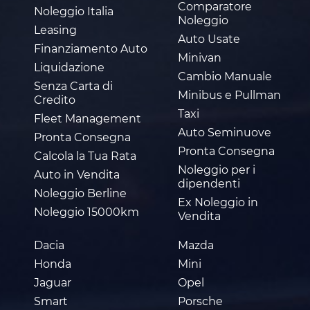
Comparatore
Noleggio Italia
Noleggio
Leasing
Auto Usate
Finanziamento Auto
Minivan
Liquidazione
Cambio Manuale
Senza Carta di
Minibus e Pullman
Credito
Taxi
Fleet Management
Auto Seminuove
Pronta Consegna
Pronta Consegna
Calcola la Tua Rata
Noleggio per i
Auto in Vendita
dipendenti
Noleggio Berline
Ex Noleggio in
Noleggio 15000km
Vendita
Dacia
Mazda
Honda
Mini
Jaguar
Opel
Smart
Porsche