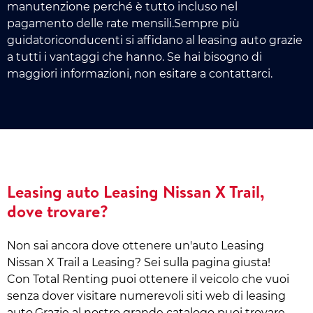
manutenzione perché è tutto incluso nel
pagamento delle rate mensili.Sempre più
guidatoriconducenti si affidano al leasing auto grazie
a tutti i vantaggi che hanno. Se hai bisogno di
maggiori informazioni, non esitare a contattarci.
Leasing auto Leasing Nissan X Trail,
dove trovare?
Non sai ancora dove ottenere un'auto Leasing
Nissan X Trail a Leasing? Sei sulla pagina giusta!
Con Total Renting puoi ottenere il veicolo che vuoi
senza dover visitare numerevoli siti web di leasing
auto.Grazie al nostro grande catalogo puoi trovare