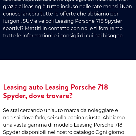
grazie al leasing è tutto incluso nelle rate mensili.Non
conosci ancora tutte le offerte che abbiamo per
furgoni, SUV e veicoli Leasing Porsche 718 Spyder
sportivi? Mettiti in contatto con noi e ti forniremo
tutte le informazioni e i consigli di cui hai bisogno.
Leasing auto Leasing Porsche 718
Spyder, dove trovare?
Se stai cercando un'auto marca da noleggiare e
non sai dove farlo, sei sulla pagina giusta. Abbiamo
una vasta gamma di modelo Leasing Porsche 718
Spyder disponibili nel nostro catalogo.Ogni giorno