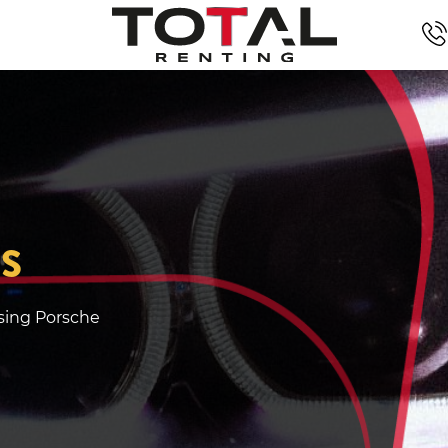
 S
easing Porsche