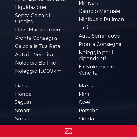
Minivan
Liquidazione
Cambio Manuale
Senza Carta di
Minibus e Pullman
Credito
Taxi
Fleet Management
Auto Seminuove
Pronta Consegna
Pronta Consegna
Calcola la Tua Rata
Noleggio per i
Auto in Vendita
dipendenti
Noleggio Berline
Ex Noleggio in
Noleggio 15000km
Vendita
Dacia
Mazda
Honda
Mini
Jaguar
Opel
Smart
Porsche
Subaru
Skoda
Suzuki
Volvo
Tesla
DS