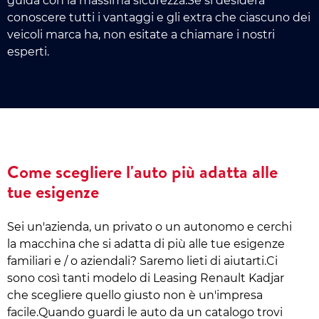
guida con la massima sicurezza.Se si desidera
conoscere tutti i vantaggi e gli extra che ciascuno dei
veicoli marca ha, non esitate a chiamare i nostri
esperti.
Come scegliere l'auto più adatta alle
tue esigenze
Sei un'azienda, un privato o un autonomo e cerchi
la macchina che si adatta di più alle tue esigenze
familiari e / o aziendali? Saremo lieti di aiutarti.Ci
sono così tanti modelo di Leasing Renault Kadjar
che scegliere quello giusto non è un'impresa
facile.Quando guardi le auto da un catalogo trovi