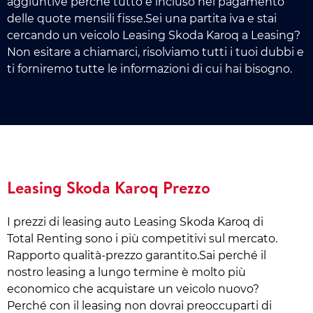
aggiuntive perché tutto è incluso nel pagamento
delle quote mensili fisse.Sei una partita iva e stai
cercando un veicolo Leasing Skoda Karoq a Leasing?
Non esitare a chiamarci, risolviamo tutti i tuoi dubbi e
ti forniremo tutte le informazioni di cui hai bisogno.
Leasing Skoda Karoq Prezzo
I prezzi di leasing auto Leasing Skoda Karoq di
Total Renting sono i più competitivi sul mercato.
Rapporto qualità-prezzo garantito.Sai perché il
nostro leasing a lungo termine è molto più
economico che acquistare un veicolo nuovo?
Perché con il leasing non dovrai preoccuparti di