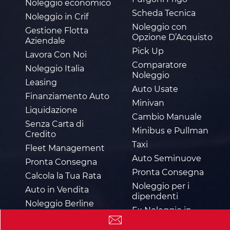
Noleggio economico
Scheda Tecnica
Noleggio in Crif
Noleggio con
Gestione Flotta
Opzione D’Acquisto
Aziendale
Pick Up
Lavora Con Noi
Comparatore
Noleggio Italia
Noleggio
Leasing
Auto Usate
Finanziamento Auto
Minivan
Liquidazione
Cambio Manuale
Senza Carta di
Minibus e Pullman
Credito
Taxi
Fleet Management
Auto Seminuove
Pronta Consegna
Pronta Consegna
Calcola la Tua Rata
Noleggio per i
Auto in Vendita
dipendenti
Noleggio Berline
Ex Noleggio in
Noleggio 15000km
Vendita