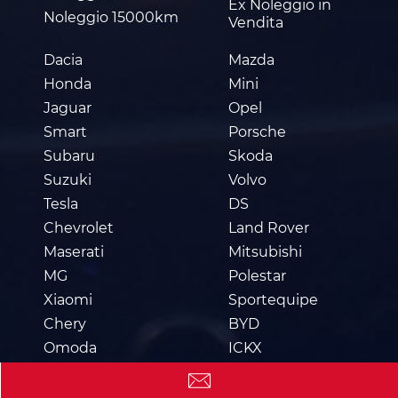
Ex Noleggio in
Noleggio 15000km
Vendita
Dacia
Mazda
Honda
Mini
Jaguar
Opel
Smart
Porsche
Subaru
Skoda
Suzuki
Volvo
Tesla
DS
Chevrolet
Land Rover
Maserati
Mitsubishi
MG
Polestar
Xiaomi
Sportequipe
Chery
BYD
Omoda
ICKX
Aixam
Jaecoo