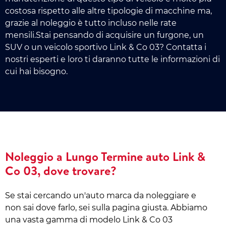
costosa rispetto alle altre tipologie di macchine ma,
grazie al noleggio è tutto incluso nelle rate
mensili.Stai pensando di acquisire un furgone, un
SUV o un veicolo sportivo Link & Co 03? Contatta i
nostri esperti e loro ti daranno tutte le informazioni di
cui hai bisogno.
Noleggio a Lungo Termine auto Link &
Co 03, dove trovare?
Se stai cercando un'auto marca da noleggiare e
non sai dove farlo, sei sulla pagina giusta. Abbiamo
una vasta gamma di modelo Link & Co 03