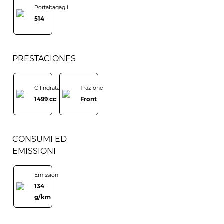
Portabagagli
514
PRESTACIONES
Cilindrata
Trazione
1499 cc
Front
CONSUMI ED
EMISSIONI
Emissioni
134
g/km