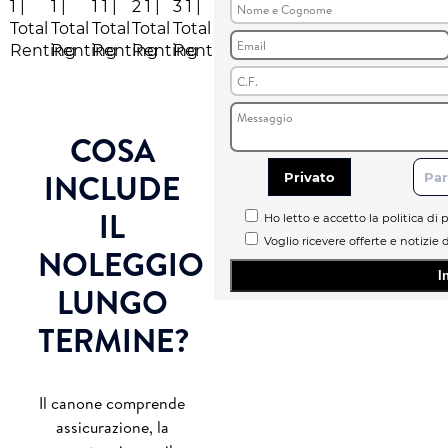
COSA
INCLUDE
Privato
Par
IL
Ho letto e accetto la politica di p
Voglio ricevere offerte e notizie 
NOLEGGIO
LUNGO
TERMINE?
Il canone comprende
assicurazione, la