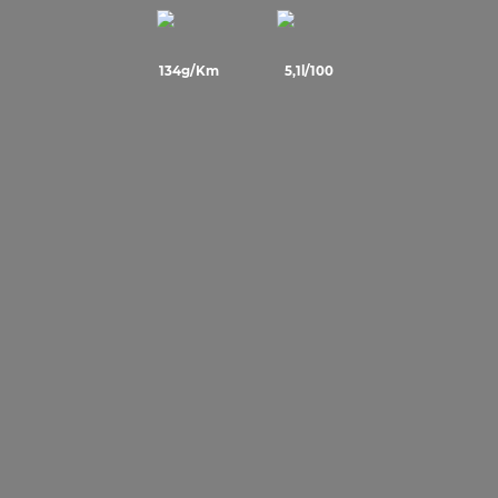
134g/Km
5,1l/100